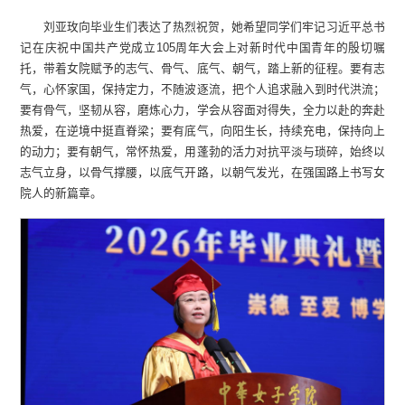
刘亚玫向毕业生们表达了热烈祝贺，她希望同学们牢记习近平总书
记在庆祝中国共产党成立105周年大会上对新时代中国青年的殷切嘱
托，带着女院赋予的志气、骨气、底气、朝气，踏上新的征程。要有志
气，心怀家国，保持定力，不随波逐流，把个人追求融入到时代洪流；
要有骨气，坚韧从容，磨炼心力，学会从容面对得失，全力以赴的奔赴
热爱，在逆境中挺直脊梁；要有底气，向阳生长，持续充电，保持向上
的动力；要有朝气，常怀热爱，用蓬勃的活力对抗平淡与琐碎，始终以
志气立身，以骨气撑腰，以底气开路，以朝气发光，在强国路上书写女
院人的新篇章。