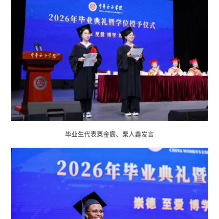
毕业生代表粟金宸、粟人鑫发言