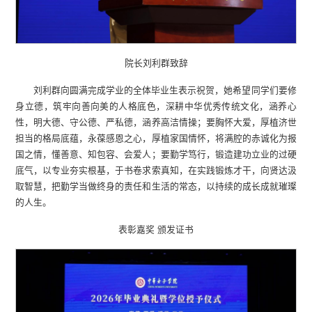
院长刘利群致辞
刘利群向圆满完成学业的全体毕业生表示祝贺，她希望同学们要修
身立德，筑牢向善向美的人格底色，深耕中华优秀传统文化，涵养心
性，明大德、守公德、严私德，涵养高洁情操；要胸怀大爱，厚植济世
担当的格局底蕴，永葆感恩之心，厚植家国情怀，将满腔的赤诚化为报
国之情，懂善意、知包容、会爱人；要勤学笃行，锻造建功立业的过硬
底气，以专业夯实根基，于书卷求索真知，在实践锻炼才干，向贤达汲
取智慧，把勤学当做终身的责任和生活的常态，以持续的成长成就璀璨
的人生。
表彰嘉奖 颁发证书