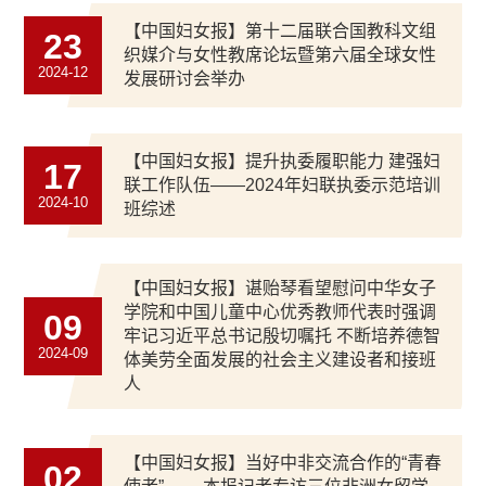
【中国妇女报】第十二届联合国教科文组
23
织媒介与女性教席论坛暨第六届全球女性
2024-12
发展研讨会举办
【中国妇女报】提升执委履职能力 建强妇
17
联工作队伍——2024年妇联执委示范培训
2024-10
班综述
【中国妇女报】谌贻琴看望慰问中华女子
学院和中国儿童中心优秀教师代表时强调
09
牢记习近平总书记殷切嘱托 不断培养德智
2024-09
体美劳全面发展的社会主义建设者和接班
人
【中国妇女报】当好中非交流合作的“青春
02