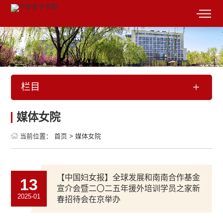
栏目
媒体女院
当前位置：
首页
>
媒体女院
【中国妇女报】全球发展和南南合作基金
13
宣介会暨二〇二五年援外培训学员之家新
2025-01
春招待会在京举办