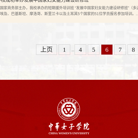
国家商务部主办，我校承办的短期援外培训班 “发展中国家妇女能力建设研修班”（多边）
埃及、巴基斯坦、摩洛哥、斯里兰卡以及土耳其5个国家的51位学员报名参加培训。..
上页
1
4
5
6
7
8
...