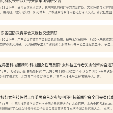
刘利群院长带队赴奇安信集团调研交流
月13日下午，受奇安信集团邀请，我院院长刘利群率交流合作处、文化传播与艺术学
开展调研，就实习实践、拓岗就业、产教融合等合作内容进行深入交流。奇安信集团..
广东省国防教育学会来我校交流调研
月30日下午，广东省国防教育学会副会长黄艳儒、秘书长吴宗现等一行30人来我校
等教师参加交流会。 交流会由学生工作部副部长兼就业指导中心主任程敏主持。 学生...
“世界因科技而精彩 科技因女性而美丽” 女科技工作者矢志创新的奋进
月7日，“凝聚她力量·建功新时代”三八妇女节主题沙龙活动在中华女子学院（全国妇
升科学技术奖—北京青年科技奖”获奖者、“青年人才托举工程”被托举人、青...
学校妇女科技传播工作委员会首次参加中国科技新闻学会全国会员代
月11日，中国科技新闻学会第七次全国会员代表大会在北京召开，来自全国各地的3
国科技新闻学会妇女科技传播工作委员会成员首次参加本次全国会员代表大会。 本次...