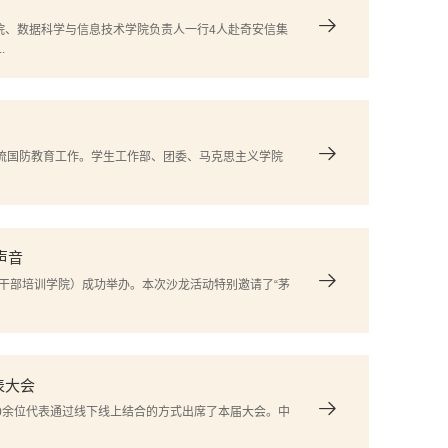
院、数据科学与信息技术学院负责人一行4人赴奇安信集
.
交流国防教育工作。学生工作部、团委、马克思主义学院
声音
联干部培训学院）成功举办。本次沙龙活动特别邀请了“茅
表大会
60余位代表通过线下线上结合的方式出席了本届大会。中