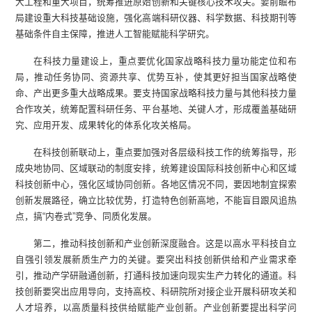
大工程和重大项目，统筹推进原始创新和关键核心技术攻关。要前瞻布
局建设重大科技基础设施，强化高端科研仪器、科学数据、科技期刊等
基础条件自主保障，推进人工智能赋能科学研究。
在科技力量建设上，重点要优化国家战略科技力量功能定位和布
局，推动任务协同、资源共享、优势互补，使其更好担当国家战略使
命、产出更多重大战略成果。要支持国家战略科技力量与其他科技力量
合作攻关，统筹配置科研任务、平台基地、关键人才，形成覆盖基础研
究、应用开发、成果转化的体系化攻关格局。
在科技创新联动上，重点要加强对各层级科技工作的统筹指导，形
成央地协同、区域联动的制度安排，统筹建设国际科技创新中心和区域
科技创新中心，强化区域协同创新。各地区情况不同，要因地制宜探索
创新发展路径，确立比较优势，打造特色创新高地，不能盲目跟风追热
点，搞“内卷式”竞争、同质化发展。
第二，推动科技创新和产业创新深度融合。这是以高水平科技自立
自强引领发展新质生产力的关键。要突出科技创新供给和产业需求牵
引，推动产学研融通创新，打通科技加速向现实生产力转化的通道。科
技创新要突出应用导向，支持高校、科研院所对接企业开展科研攻关和
人才培养，以高质量科技供给赋能产业创新。产业创新要提出科学问