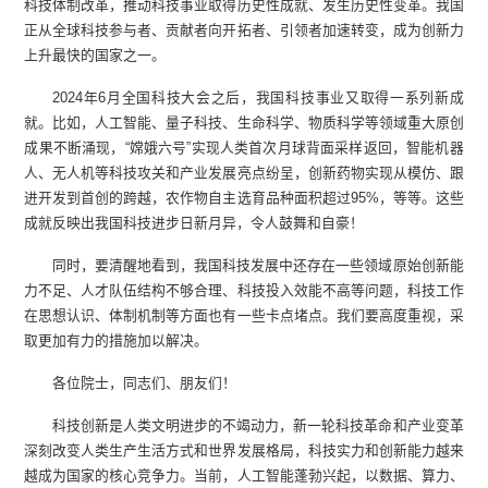
科技体制改革，推动科技事业取得历史性成就、发生历史性变革。我国
正从全球科技参与者、贡献者向开拓者、引领者加速转变，成为创新力
上升最快的国家之一。
2024年6月全国科技大会之后，我国科技事业又取得一系列新成
就。比如，人工智能、量子科技、生命科学、物质科学等领域重大原创
成果不断涌现，“嫦娥六号”实现人类首次月球背面采样返回，智能机器
人、无人机等科技攻关和产业发展亮点纷呈，创新药物实现从模仿、跟
进开发到首创的跨越，农作物自主选育品种面积超过95%，等等。这些
成就反映出我国科技进步日新月异，令人鼓舞和自豪！
同时，要清醒地看到，我国科技发展中还存在一些领域原始创新能
力不足、人才队伍结构不够合理、科技投入效能不高等问题，科技工作
在思想认识、体制机制等方面也有一些卡点堵点。我们要高度重视，采
取更加有力的措施加以解决。
各位院士，同志们、朋友们！
科技创新是人类文明进步的不竭动力，新一轮科技革命和产业变革
深刻改变人类生产生活方式和世界发展格局，科技实力和创新能力越来
越成为国家的核心竞争力。当前，人工智能蓬勃兴起，以数据、算力、