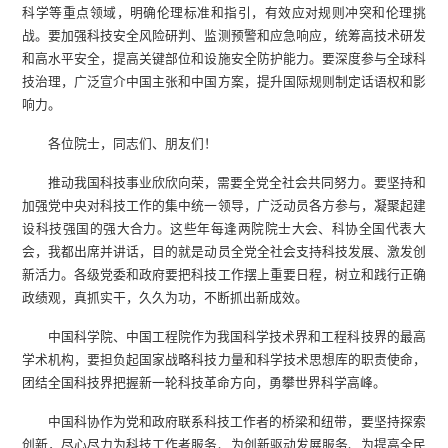
科学等重点领域，明确伦理标准和指引，有效应对规则冲突和伦理挑
战。要加强科技安全风险研判、监测预警和应急响应，统筹高技术研发
和高水平安全，提高关键部位和设施安全防护能力。要深度参与全球科
技治理，广泛宣介中国主张和中国方案，提升国际规则制定话语权和影
响力。
各位院士，同志们、朋友们！
推动我国科技事业欣欣向荣，需要全党全社会共同努力。要坚持和
加强党中央对科技工作的集中统一领导，广泛动员各方参与，凝聚起建
设科技强国的强大合力。这些年每逢两院院士大会、科协全国代表大
会，我都出席并讲话，目的就是动员全党全社会支持科技发展、激发创
新活力。各级党委和政府要把科技工作摆上重要日程，树立和践行正确
政绩观，真抓实干，久久为功，不断抓出新成效。
中国科学院、中国工程院作为我国科学技术界和工程科技界的最高
学术机构，要担负起国家战略科技力量和科学技术思想库的职责使命，
团结全国科技界把握新一轮科技革命方向，勇攀世界科学高峰。
中国科协作为党和政府联系科技工作者的桥梁和纽带，要坚持探索
创新，尽心尽力为科技工作者服务、为创新驱动发展服务、为提高全民