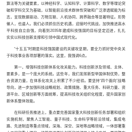
算法等为关键要素，以神经科学、认知科学、计算科学、数学等理论突
破和学科交叉为基础，以智能前沿技术群体性突破和广泛渗透赋能为标
志，呈现数据驱动、万物互联、人机协同、跨界融合等显著特征。形势
催人，也逼人。我们必须抓住历史机遇，迎接时代挑战，加快推进高水
平科技自立自强，向着到2035年建成科技强国的目标坚定迈进，扎扎
实实以科技创新支撑和引领中国式现代化。
“十五五”时期是科技强国建设的关键攻坚期，要全力抓好党中央关
于科技事业各项部署的落实。这里，我强调6点。
第一，增强科技创新体系化攻关能力。科技创新涉及领域、主体、
要素多，是一个庞大的系统。这些年，我们发挥新型举国体制优势，整
合资源力量，在体系化攻关上积累了不少经验。要坚持“四个面向”战略
导向，进一步加强科技战略规划、政策措施、重大任务、科研力量、资
源平台、区域创新等方面统筹，提高科技攻关组织化程度，提升国家创
新体系整体效能。
在科研任务推进上，重点要完善国家重大科技创新任务部署和组织
实施机制，聚焦人工智能、量子科技、生命科学等前沿领域，集成电
路、先进制造等重点领域，深海、深空、深地等战略领域，一体部署重