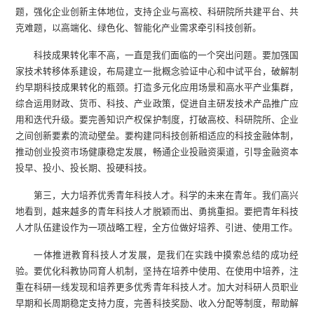
题，强化企业创新主体地位，支持企业与高校、科研院所共建平台、共
克难题，以高端化、绿色化、智能化产业需求牵引科技创新。
科技成果转化率不高，一直是我们面临的一个突出问题。要加强国
家技术转移体系建设，布局建立一批概念验证中心和中试平台，破解制
约早期科技成果转化的瓶颈。打造多元化应用场景和高水平产业集群，
综合运用财政、货币、科技、产业政策，促进自主研发技术产品推广应
用和迭代升级。要完善知识产权保护制度，打破高校、科研院所、企业
之间创新要素的流动壁垒。要构建同科技创新相适应的科技金融体制，
推动创业投资市场健康稳定发展，畅通企业投融资渠道，引导金融资本
投早、投小、投长期、投硬科技。
第三，大力培养优秀青年科技人才。科学的未来在青年。我们高兴
地看到，越来越多的青年科技人才脱颖而出、勇挑重担。要把青年科技
人才队伍建设作为一项战略工程，全方位做好培养、引进、使用工作。
一体推进教育科技人才发展，是我们在实践中摸索总结的成功经
验。要优化科教协同育人机制，坚持在培养中使用、在使用中培养，注
重在科研一线发现和培养更多优秀青年科技人才。加大对科研人员职业
早期和长周期稳定支持力度，完善科技奖励、收入分配等制度，帮助解