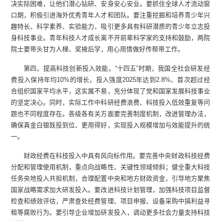
决实际困难，让他们潜心钻研、安身安心安业。要抓住全球人才流动窗
口期，积极引进海外优秀青年人才和团队。要注重挖掘和培养青少年兴
趣特长、科学素养、实验能力，吸引更多具有科研潜质的青少年立志投
身科技事业。青年科技人才成长离不开前辈科学家的支持和鼓励，两院
院士要带头甘为人梯、奖掖后学，用心用情做好传帮带工作。
第四，提高科技创新投入效能。“十四五”时期，我国全社会研发经
费投入保持年均10%的增长，投入强度2025年达到2.8%、首次超过经
合组织国家平均水平，这实属不易，充分体现了党和国家发展科技事业
的坚定决心。同时，实际工作中科研经费浪费、科技投入低效重复等问
题也不同程度存在。各级各有关方面要完善制度机制，改进管理办法，
确保真金白银既投到位、更用得好，实现投入规模增加与效能提升的统
一。
财政经费在科技投入中具有风向标作用。要完善中央财政科技经费
分配和管理使用机制，重点向战略性、关键性领域倾斜；健全重大科技
任务央地投入共担机制，合理配置中央和地方财政资金，引导地方聚焦
国家战略需求加大研发投入。要改进科技计划管理，加强科技项目监督
检查和绩效评估，严肃查处经费管理、项目申报、设备采购中搞利益寻
租等腐败行为。要引导企业增加研发投入，调动更多社会力量支持科技