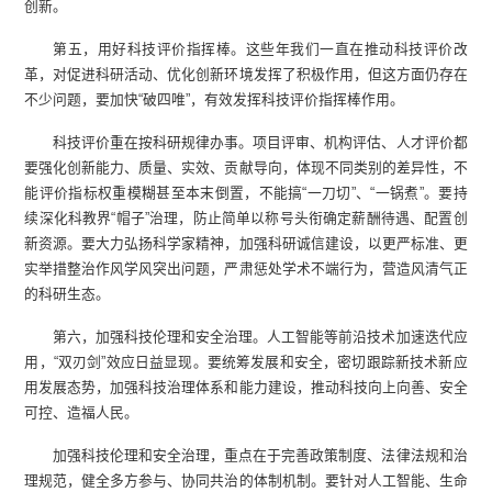
创新。
第五，用好科技评价指挥棒。这些年我们一直在推动科技评价改
革，对促进科研活动、优化创新环境发挥了积极作用，但这方面仍存在
不少问题，要加快“破四唯”，有效发挥科技评价指挥棒作用。
科技评价重在按科研规律办事。项目评审、机构评估、人才评价都
要强化创新能力、质量、实效、贡献导向，体现不同类别的差异性，不
能评价指标权重模糊甚至本末倒置，不能搞“一刀切”、“一锅煮”。要持
续深化科教界“帽子”治理，防止简单以称号头衔确定薪酬待遇、配置创
新资源。要大力弘扬科学家精神，加强科研诚信建设，以更严标准、更
实举措整治作风学风突出问题，严肃惩处学术不端行为，营造风清气正
的科研生态。
第六，加强科技伦理和安全治理。人工智能等前沿技术加速迭代应
用，“双刃剑”效应日益显现。要统筹发展和安全，密切跟踪新技术新应
用发展态势，加强科技治理体系和能力建设，推动科技向上向善、安全
可控、造福人民。
加强科技伦理和安全治理，重点在于完善政策制度、法律法规和治
理规范，健全多方参与、协同共治的体制机制。要针对人工智能、生命