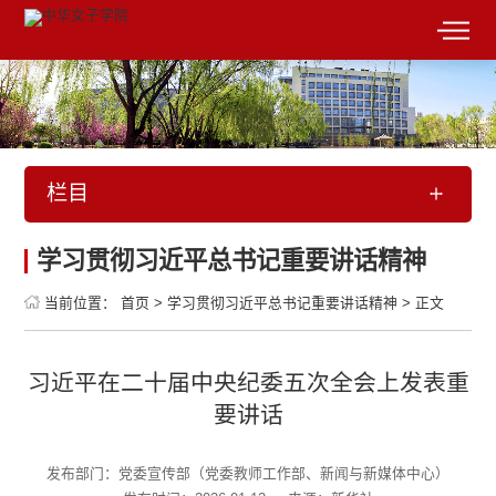
栏目
学习贯彻习近平总书记重要讲话精神
当前位置：
首页
>
学习贯彻习近平总书记重要讲话精神
>
正文
习近平在二十届中央纪委五次全会上发表重
要讲话
发布部门：党委宣传部（党委教师工作部、新闻与新媒体中心）