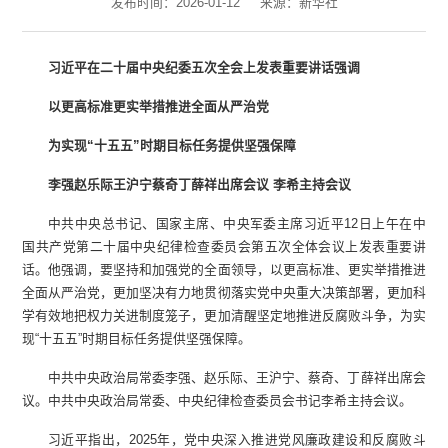
发布时间：2026-01-12
来源：新华社
习近平在二十届中央纪委五次全会上发表重要讲话强调
以更高标准更实举措推进全面从严治党
为实现“十五五”时期目标任务提供坚强保障
李强赵乐际王沪宁蔡奇丁薛祥出席会议 李希主持会议
中共中央总书记、国家主席、中央军委主席习近平12日上午在中
国共产党第二十届中央纪律检查委员会第五次全体会议上发表重要讲
话。他强调，要坚持和加强党的全面领导，以更高标准、更实举措推进
全面从严治党，更加坚决有力地贯彻落实党中央重大决策部署，更加科
学有效地把权力关进制度笼子，更加清醒坚定地推进反腐败斗争，为实
现“十五五”时期目标任务提供坚强保障。
中共中央政治局常委李强、赵乐际、王沪宁、蔡奇、丁薛祥出席会
议。中共中央政治局常委、中央纪律检查委员会书记李希主持会议。
习近平指出，2025年，党中央深入推进党风廉政建设和反腐败斗