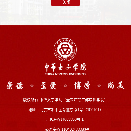
关闭
版权所有 中华女子学院（全国妇联干部培训学院）
地址：北京市朝阳区育慧东路1号（100101）
京ICP备14053869号-1
京公网安备 110402430083号