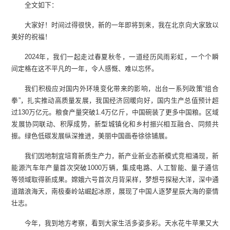
全文如下：
大家好！时间过得很快，新的一年即将到来，我在北京向大家致以
美好的祝福！
2024年，我们一起走过春夏秋冬，一道经历风雨彩虹，一个个瞬
间定格在这不平凡的一年，令人感慨、难以忘怀。
我们积极应对国内外环境变化带来的影响，出台一系列政策“组合
拳”，扎实推动高质量发展，我国经济回暖向好，国内生产总值预计超
过130万亿元。粮食产量突破1.4万亿斤，中国碗装了更多中国粮。区域
发展协同联动、积厚成势，新型城镇化和乡村振兴相互融合、同频共
振。绿色低碳发展纵深推进，美丽中国画卷徐徐铺展。
我们因地制宜培育新质生产力，新产业新业态新模式竞相涌现，新
能源汽车年产量首次突破1000万辆，集成电路、人工智能、量子通信
等领域取得新成果。嫦娥六号首次月背采样，梦想号探秘大洋，深中通
道踏浪海天，南极秦岭站崛起冰原，展现了中国人逐梦星辰大海的豪情
壮志。
今年，我到地方考察，看到大家生活多姿多彩。天水花牛苹果又大