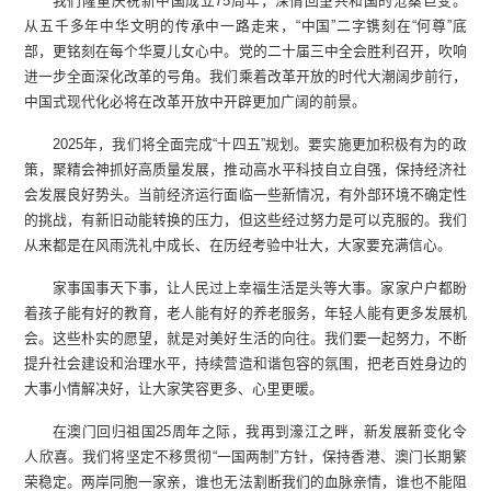
我们隆重庆祝新中国成立75周年，深情回望共和国的沧桑巨变。
从五千多年中华文明的传承中一路走来，“中国”二字镌刻在“何尊”底
部，更铭刻在每个华夏儿女心中。党的二十届三中全会胜利召开，吹响
进一步全面深化改革的号角。我们乘着改革开放的时代大潮阔步前行，
中国式现代化必将在改革开放中开辟更加广阔的前景。
2025年，我们将全面完成“十四五”规划。要实施更加积极有为的政
策，聚精会神抓好高质量发展，推动高水平科技自立自强，保持经济社
会发展良好势头。当前经济运行面临一些新情况，有外部环境不确定性
的挑战，有新旧动能转换的压力，但这些经过努力是可以克服的。我们
从来都是在风雨洗礼中成长、在历经考验中壮大，大家要充满信心。
家事国事天下事，让人民过上幸福生活是头等大事。家家户户都盼
着孩子能有好的教育，老人能有好的养老服务，年轻人能有更多发展机
会。这些朴实的愿望，就是对美好生活的向往。我们要一起努力，不断
提升社会建设和治理水平，持续营造和谐包容的氛围，把老百姓身边的
大事小情解决好，让大家笑容更多、心里更暖。
在澳门回归祖国25周年之际，我再到濠江之畔，新发展新变化令
人欣喜。我们将坚定不移贯彻“一国两制”方针，保持香港、澳门长期繁
荣稳定。两岸同胞一家亲，谁也无法割断我们的血脉亲情，谁也不能阻