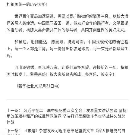
挡祖国统一的历史大势！
世界百年变局加速演进，需要以宽广胸襟超越隔阂冲突，以博大情
怀关照人类命运。中国愿同各国一道，做友好合作的践行者、文明互鉴
的推动者、构建人类命运共同体的参与者，共同开创世界的美好未来。
梦虽遥，追则能达；愿虽艰，持则可圆。中国式现代化的新征程
上，每一个人都是主角，每一份付出都弥足珍贵，每一束光芒都熠熠生
辉。
河山添锦绣，星光映万家。让我们满怀希望，迎接新的一年。祝祖
国时和岁丰、繁荣昌盛！祝大家所愿皆所成，多喜乐、长安宁！
（新华社北京12月31日电）
上一条：
习近平在二十届中央纪委四次全会上发表重要讲话强调 坚持
用改革精神和严的标准管党治党 坚决打好反腐败斗争攻坚战持久战总
体战
下一条：
《求是》杂志发表习近平总书记重要文章《深入推进党的自