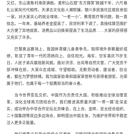
又红，东山澳角村渔获满舱。麦积山石窟“东方微笑”跨越千年，六尺巷
礼让家风代代相传。天津古文化街人潮熙攘，银川多民族社区居民亲如
一家。对大家关心的就业增收、“一老一小”、教育医疗等问题，我一直
挂念。一年来，基础养老金提高了，房贷利率下调了，直接结算范围扩
大方便了异地就医，消费品以旧换新提高了生活品质……大家的获得感
又充实了许多。
巴黎奥运赛场上，我国体育健儿奋勇争先，取得境外参赛最好成
绩，彰显了青年一代的昂扬向上、自信阳光。海军、空军喜庆75岁生
日，人民子弟兵展现新风貌。面对洪涝、台风等自然灾害，广大党员干
部冲锋在前，大家众志成城、守望相助。无数劳动者、建设者、创业
者，都在为梦想拼搏。我为国家勋章和国家荣誉称号获得者颁奖，光荣
属于他们，也属于每一个挺膺担当的奋斗者。
当今世界变乱交织，中国作为负责任大国，积极推动全球治理变
革，深化全球南方团结合作。我们推进高质量共建“一带一路”走深走
实，成功举办中非合作论坛北京峰会，在上合、金砖、亚太经合组织、
二十国集团等双边多边场合，鲜明提出中国主张，为维护世界和平稳定
注入更多正能量。