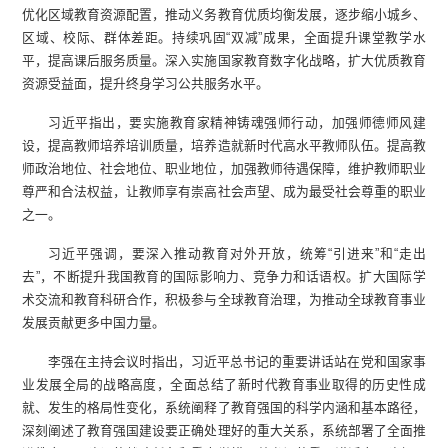
优化区域教育资源配置，推动义务教育优质均衡发展，逐步缩小城乡、
区域、校际、群体差距。持续巩固“双减”成果，全面提升课堂教学水
平，提高课后服务质量。深入实施国家教育数字化战略，扩大优质教育
资源受益面，提升终身学习公共服务水平。
习近平指出，要实施教育家精神铸魂强师行动，加强师德师风建
设，提高教师培养培训质量，培养造就新时代高水平教师队伍。提高教
师政治地位、社会地位、职业地位，加强教师待遇保障，维护教师职业
尊严和合法权益，让教师享有崇高社会声望、成为最受社会尊重的职业
之一。
习近平强调，要深入推动教育对外开放，统筹“引进来”和“走出
去”，不断提升我国教育的国际影响力、竞争力和话语权。扩大国际学
术交流和教育科研合作，积极参与全球教育治理，为推动全球教育事业
发展贡献更多中国力量。
李强在主持会议时指出，习近平总书记的重要讲话站在党和国家事
业发展全局的战略高度，全面总结了新时代教育事业取得的历史性成
就、发生的格局性变化，系统阐释了教育强国的科学内涵和基本路径，
深刻阐述了教育强国建设要正确处理好的重大关系，系统部署了全面推