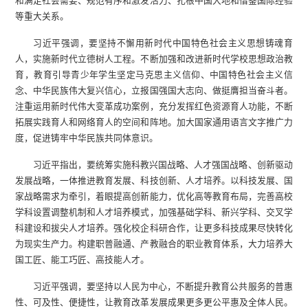
和满足社会需要、规范有序和激发活力、扎根中国大地和借鉴国际经验
等重大关系。
习近平强调，要坚持不懈用新时代中国特色社会主义思想铸魂育
人，实施新时代立德树人工程。不断加强和改进新时代学校思想政治教
育，教育引导青少年学生坚定马克思主义信仰、中国特色社会主义信
念、中华民族伟大复兴信心，立报国强国大志向、做挺膺担当奋斗者。
注重运用新时代伟大变革成功案例，充分发挥红色资源育人功能，不断
拓展实践育人和网络育人的空间和阵地。加大国家通用语言文字推广力
度，促进铸牢中华民族共同体意识。
习近平指出，要统筹实施科教兴国战略、人才强国战略、创新驱动
发展战略，一体推进教育发展、科技创新、人才培养。以科技发展、国
家战略需求为牵引，着眼提高创新能力，优化高等教育布局，完善高校
学科设置调整机制和人才培养模式，加强基础学科、新兴学科、交叉学
科建设和拔尖人才培养。强化校企科研合作，让更多科技成果尽快转化
为现实生产力。构建职普融通、产教融合的职业教育体系，大力培养大
国工匠、能工巧匠、高技能人才。
习近平强调，要坚持以人民为中心，不断提升教育公共服务的普惠
性、可及性、便捷性，让教育改革发展成果更多更公平惠及全体人民。