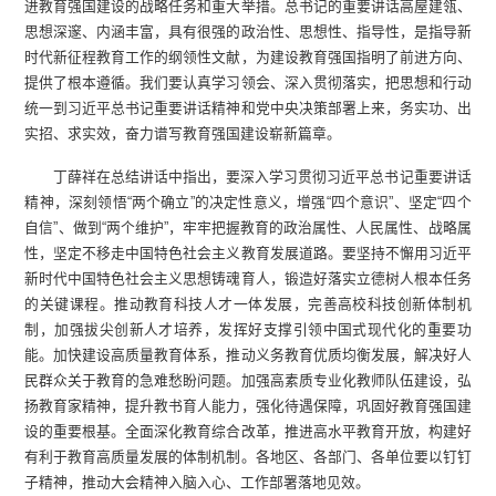
进教育强国建设的战略任务和重大举措。总书记的重要讲话高屋建瓴、
思想深邃、内涵丰富，具有很强的政治性、思想性、指导性，是指导新
时代新征程教育工作的纲领性文献，为建设教育强国指明了前进方向、
提供了根本遵循。我们要认真学习领会、深入贯彻落实，把思想和行动
统一到习近平总书记重要讲话精神和党中央决策部署上来，务实功、出
实招、求实效，奋力谱写教育强国建设崭新篇章。
丁薛祥在总结讲话中指出，要深入学习贯彻习近平总书记重要讲话
精神，深刻领悟“两个确立”的决定性意义，增强“四个意识”、坚定“四个
自信”、做到“两个维护”，牢牢把握教育的政治属性、人民属性、战略属
性，坚定不移走中国特色社会主义教育发展道路。要坚持不懈用习近平
新时代中国特色社会主义思想铸魂育人，锻造好落实立德树人根本任务
的关键课程。推动教育科技人才一体发展，完善高校科技创新体制机
制，加强拔尖创新人才培养，发挥好支撑引领中国式现代化的重要功
能。加快建设高质量教育体系，推动义务教育优质均衡发展，解决好人
民群众关于教育的急难愁盼问题。加强高素质专业化教师队伍建设，弘
扬教育家精神，提升教书育人能力，强化待遇保障，巩固好教育强国建
设的重要根基。全面深化教育综合改革，推进高水平教育开放，构建好
有利于教育高质量发展的体制机制。各地区、各部门、各单位要以钉钉
子精神，推动大会精神入脑入心、工作部署落地见效。