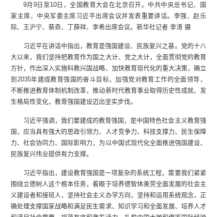
9月9日至10日，全国教育大会在北京召开。中共中央总书记、国
家主席、中央军委主席习近平出席会议并发表重要讲话。李强、赵乐
际、王沪宁、蔡奇、丁薛祥、李希出席会议。新华社记者 李涛 摄
习近平在讲话中指出，教育是强国建设、民族复兴之基。党的十八
大以来，我们坚持把教育作为国之大计、党之大计，全面贯彻党的教育
方针，作出深入实施科教兴国战略、加快教育现代化的重大决策，确立
到2035年建成教育强国的奋斗目标，加强党对教育工作的全面领导，
不断推进教育体制机制改革，推动新时代教育事业取得历史性成就、发
生格局性变化，教育强国建设迈出坚实步伐。
习近平强调，我们要建成的教育强国，是中国特色社会主义教育强
国，应当具有强大的思政引领力、人才竞争力、科技支撑力、民生保障
力、社会协同力、国际影响力，为以中国式现代化全面推进强国建设、
民族复兴伟业提供有力支撑。
习近平指出，建设教育强国是一项复杂的系统工程，需要我们紧紧
围绕立德树人这个根本任务，着眼于培养德智体美劳全面发展的社会主
义建设者和接班人，坚持社会主义办学方向，坚持和运用系统观念，正
确处理支撑国家战略和满足民生需求、知识学习和全面发展、培养人才