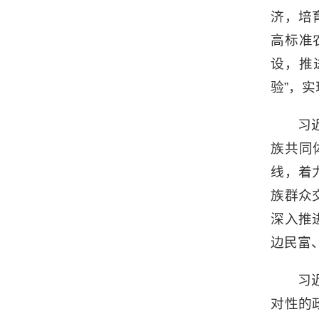
济，培
高标准
设，推
验”，
习
族共同
线，着
族群众
深入推
边民富
习
对性的