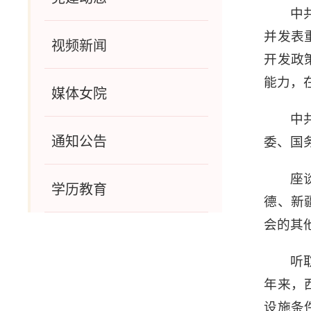
中
并发表
视频新闻
开发政
能力，
媒体女院
中
通知公告
委、国
座
学历教育
德、新
会的其
听
年来，
设施条