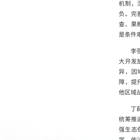
机制，
负。完
查、果
是条件
李
大开发
异，因
障，提
他区域
丁
统筹推
强生态
学、依