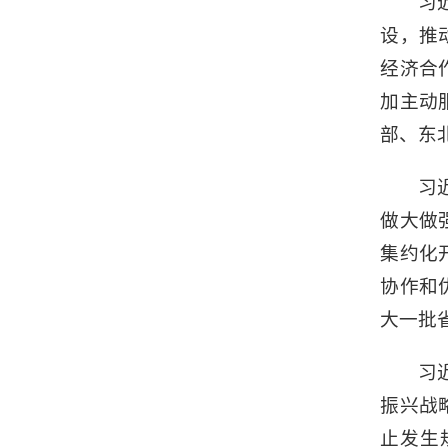
习
设，推
经济合
加主动
部、东
习
做大做
集约化
协作和
大一批
习
振兴战
止发生