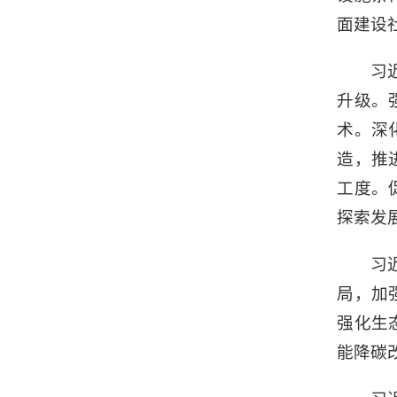
面建设
习
升级。
术。深
造，推
工度。
探索发
习
局，加
强化生
能降碳