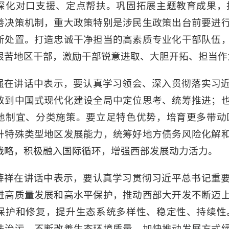
深化对口支援、定点帮扶。巩固拓展主题教育成果，
善决策机制，重大政策特别是涉民生政策出台前要进
断处置。打造忠诚干净担当的高素质专业化干部队伍
艰苦地区干部，激励干部锐意进取、大胆开拓、担当作
强在讲话中表示，要认真学习领会、深入贯彻落实习
放到中国式现代化建设全局中定位思考、统筹推进；
地制宜、分类施策。要立足特色优势，培育更多带动
升特殊类型地区发展能力，统筹好地方债务风险化解
战略，积极融入国际循环，增强西部发展动力活力。
薛祥在讲话中表示，要认真学习贯彻习近平总书记重
进高质量发展和高水平保护，推动西部大开发不断迈
保护和修复，提升生态系统多样性、稳定性、持续性
法治污，不断改善生态环境质量。加快推动发展方式