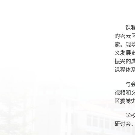
课
的密云
索。现
义发展
振兴的
课程体
与
视频和
区委党
学
研讨会