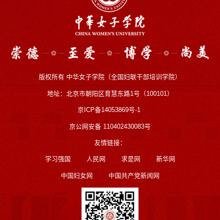
版权所有 中华女子学院（全国妇联干部培训学院）
地址：北京市朝阳区育慧东路1号（100101）
京ICP备14053869号-1
京公网安备 110402430083号
友情链接：
学习强国
人民网
求是网
新华网
中国妇女网
中国共产党新闻网