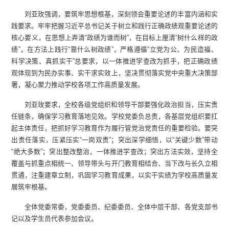
刘亚玫强调，要筑牢思想根基，深刻领会重要论述的丰富内涵和实
践要求。牢牢把握习近平总书记关于树立和践行正确政绩观重要论述的
核心要义，在思想上弄清“政绩为谁而树”，在目标上厘清“树什么样的政
绩”，在方法上践行“靠什么树政绩”，严格遵循“立党为公、为民造福、
科学决策、真抓实干”总要求，以一体推进学查改为抓手，把正确政绩
观体现到为民办实事、实干求实效上，坚决贯彻落实党中央重大决策部
署，凝心聚力推动学校各项工作高质量发展。
刘亚玫要求，全校各级党组织和领导干部要强化政治担当，压实责
任链条，确保学习教育落地见效。学校党委负总责，各基层党组织要扛
起主体责任，把抓好学习教育作为履行管党治党责任的重要检验。要突
出责任落实，压紧压实“一岗双责”；突出深学细悟，以“关键少数”带动
“绝大多数”；突出整改整治，一体推进学查改；突出方法实效，坚持全
覆盖与抓重点相统一、领导带头与开门教育相结合、当下改与长久立相
贯通，注重建章立制，巩固学习教育成果，以实干实绩为学校高质量发
展筑牢根基。
全体党委常委，党委委员、纪委委员、全体中层干部、各党支部书
记以及学生员代表参加会议。