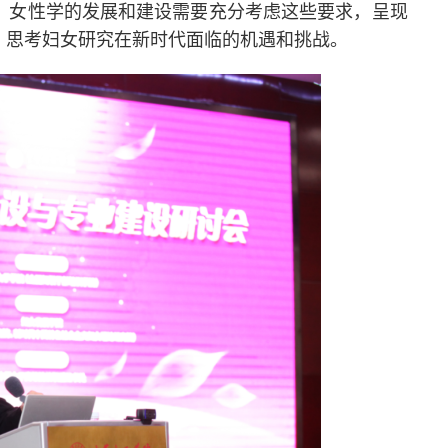
。女性学的发展和建设需要充分考虑这些要求，呈现
，思考妇女研究在新时代面临的机遇和挑战。