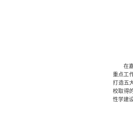
在
重点工
打造五
校取得
性学建