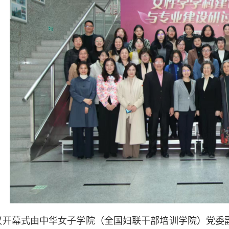
议开幕式由中华女子学院（全国妇联干部培训学院）党委