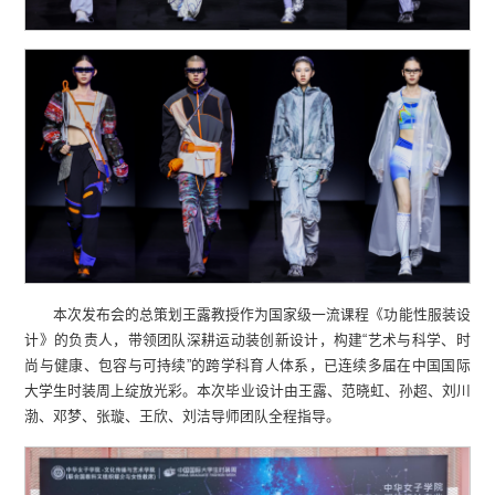
本次发布会的总策划王露教授作为国家级一流课程《功能性服装设
计》的负责人，带领团队深耕运动装创新设计，构建“艺术与科学、时
尚与健康、包容与可持续”的跨学科育人体系，已连续多届在中国国际
大学生时装周上绽放光彩。本次毕业设计由王露、范晓虹、孙超、刘川
渤、邓梦、张璇、王欣、刘洁导师团队全程指导。