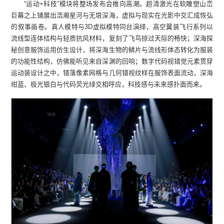
“运动+科技”模块将整场发布会推向高潮。超清激光在软雕塑山峦
巨幕之上铺展出浩瀚星河与无垠深海，虚拟与现实在光影中交汇成恢弘
的叙事画卷。真人模特与3D虚拟模特同台演绎，高空翼装飞行系列以
流线型连体结构与轻质抗风材料，复刻了飞鸟掠过天际的畅快；深海探
秘创意服饰运用仿生设计，将深海生物的鳞片与流线形体态转化为服装
的功能性结构，仿佛能听见来自深渊的回响；数字代码视错觉元素贯穿
运动装设计之中，错落像素网格与几何错视纹样在服饰表面流动，深海
绀蓝、极光银白与代码荧光绿交相呼应，科技感与未来感扑面而来。