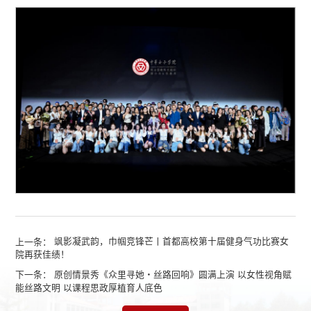
上一条：
飒影凝武韵，巾帼竞锋芒丨首都高校第十届健身气功比赛女
院再获佳绩！
下一条：
原创情景秀《众里寻她・丝路回响》圆满上演 以女性视角赋
能丝路文明 以课程思政厚植育人底色