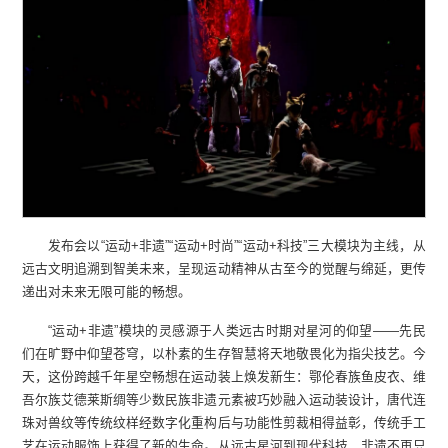
发布会以“运动+非遗”“运动+时尚”“运动+科技”三大模块为主线，从
远古文明追溯到智美未来，呈现运动精神从古至今的觉醒与绵延，更传
递出对未来无限可能的畅想。
“运动+非遗”模块的灵感源于人类远古时期对星河的仰望——先民
们在旷野中仰望苍穹，以朴素的生存智慧将天地敬畏化为指尖技艺。今
天，这份跨越千年星空畅想在运动装上焕发新生：鄂伦春族鱼皮衣、维
吾尔族艾德莱斯绸等少数民族非遗元素被巧妙融入运动装设计，唐代连
珠对兽纹等传统纹样经数字化重构后与功能性剪裁相得益彰，传统手工
艺在运动服饰上获得了新的生命。从远古星河到现代科技，非遗不再只