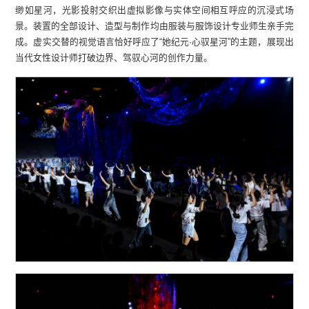
缈如星河，光影投射交织出虚拟影像与实体空间相互呼应的沉浸式场
景。装置的全部设计、造型与制作均由服装与服饰设计专业师生亲手完
成。虚实交替的视觉语言恰好呼应了“她纪元·心驭星河”的主题，展现出
当代女性设计师打破边界、驾驭心河的创作力量。