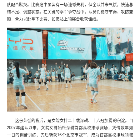
队配合默契。比赛途中虽留有一场遗憾失利，但全队并未气馁，快速总
结不足、调整状态。在关键的季军争夺战中，队员们稳守节奏、攻防兼
顾，全力以赴拿下比赛，如愿站上领奖台收获佳绩。
这份荣誉的背后，是女院女排二十载深耕、十六冠加冕的积淀。自
2007年建队以来，女院女排始终深耕首都高校排球赛场，凭借数年如
一日的刻苦训练，先后斩获16个北京市冠军，成为首都高校排球领域