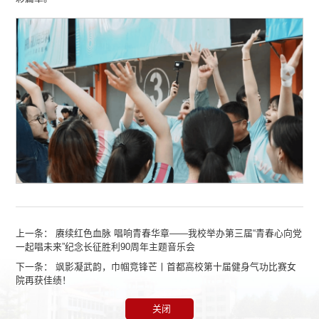
上一条：
赓续红色血脉 唱响青春华章——我校举办第三届“青春心向党
一起唱未来”纪念长征胜利90周年主题音乐会
下一条：
飒影凝武韵，巾帼竞锋芒丨首都高校第十届健身气功比赛女
院再获佳绩！
关闭