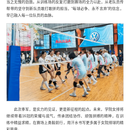
当之无愧的劲旅。从训练场的反复打磨到赛场的全力以赴，从老队员传
帮带的坚守到新队员敢打敢拼的担当，“每球必争、永不言弃”的信念，
早已融入每一位队员的血脉。
此次季军，是实力的见证，更是新征程的起点。未来，学院女排将
继续带着16冠的荣耀与底气，传承团结协作、顽强拼搏的精神，在训
练中精益求精，在赛场上勇毅前行，用汗水书写更多属于女院排球的精
彩篇章。