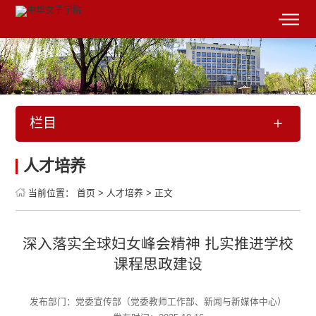
栏目
人才培养
当前位置：
首页
>
人才培养
>
正文
深入落实全球妇女峰会精神 扎实推进学校
课程思政建设
发布部门：党委宣传部（党委教师工作部、新闻与新媒体中心）