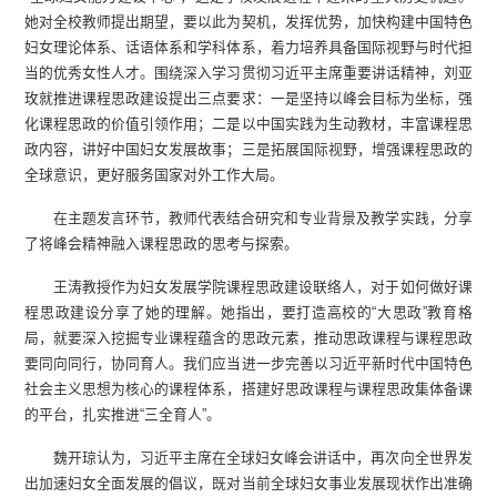
她对全校教师提出期望，要以此为契机，发挥优势，加快构建中国特色
妇女理论体系、话语体系和学科体系，着力培养具备国际视野与时代担
当的优秀女性人才。围绕深入学习贯彻习近平主席重要讲话精神，刘亚
玫就推进课程思政建设提出三点要求：一是坚持以峰会目标为坐标，强
化课程思政的价值引领作用；二是以中国实践为生动教材，丰富课程思
政内容，讲好中国妇女发展故事；三是拓展国际视野，增强课程思政的
全球意识，更好服务国家对外工作大局。
在主题发言环节，教师代表结合研究和专业背景及教学实践，分享
了将峰会精神融入课程思政的思考与探索。
王涛教授作为妇女发展学院课程思政建设联络人，对于如何做好课
程思政建设分享了她的理解。她指出，要打造高校的“大思政”教育格
局，就要深入挖掘专业课程蕴含的思政元素，推动思政课程与课程思政
要同向同行，协同育人。我们应当进一步完善以习近平新时代中国特色
社会主义思想为核心的课程体系，搭建好思政课程与课程思政集体备课
的平台，扎实推进“三全育人”。
魏开琼认为，习近平主席在全球妇女峰会讲话中，再次向全世界发
出加速妇女全面发展的倡议，既对当前全球妇女事业发展现状作出准确