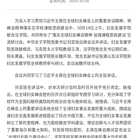
发布时间：2025-10-16
为深入学习贯彻习近平主席在全球妇女峰会上的重要讲话精神，将
峰会精神落实在学校课程思政建设中，10月14日上午，妇女发展学院
联合法学院，共同举办了“落实全球妇女峰会精神 加强课程思政建设”交
流研讨会。中华女子学院党委书记刘亚玫出席会议并讲话。妇女发展学
院思政联络员、马克思主义学院教授王涛，法学院党总支书记邢红枚、
院长黄晶，妇女发展学院院长魏开琼、党总支副书记张潇以及法学院和
妇女发展学院全体教师参与研讨。会议由魏开琼主持。
会议共同学习了习近平主席在全球妇女峰会上的主旨讲话。
刘亚玫在讲话中，对本次研讨会的及时召开给予充分肯定。她指
出，在全球妇女峰会胜利召开次日即组织专题学习研讨，充分体现了学
校作为全国妇联所属院校的政治自觉与使命担当。她强调，习近平主席
在峰会上的重要讲话系统总结了全球妇女事业发展的重大成就，围绕加
速妇女全面发展新进程提出了四点中国方案，不仅为全球妇女事业发展
树立了新的里程碑，也为我校推进学科建设、理论创新与人才培养提供
了重要指引和重大契机。刘亚玫特别提到，主席在峰会期间宣布设立
“全球妇女能力建设中心”，这是学校发展进程中迎来的重大历史机遇。