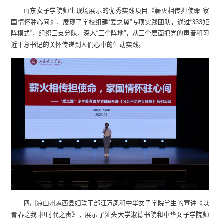
山东女子学院师生现场展示的优秀实践项目《薪火相传担使命 家
国情怀驻心间》，展现了学校组建“爱之翼”专项实践团队，通过“333矩
阵模式”，组织三支分队，深入“三个阵地”，从三个层面把党的声音和习
近平总书记的关怀传递到人们心中的生动实践。
四川凉山州越西县妇联干部汪万凤和中华女子学院学生的宣讲《以
青春之我 担时代之责》，展示了汕头大学淑德书院和中华女子学院师