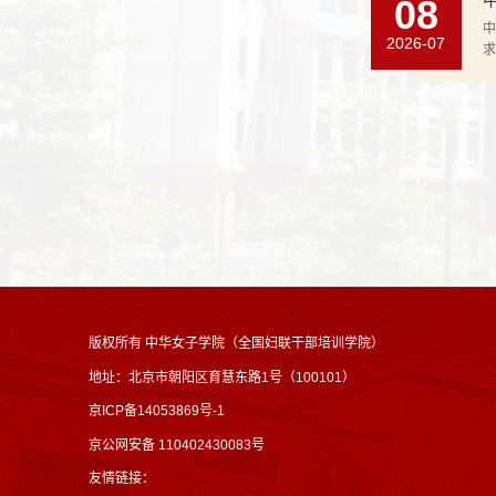
08
中
2026-07
求
遴
系
版权所有 中华女子学院（全国妇联干部培训学院）
地址：北京市朝阳区育慧东路1号（100101）
京ICP备14053869号-1
京公网安备 110402430083号
友情链接：