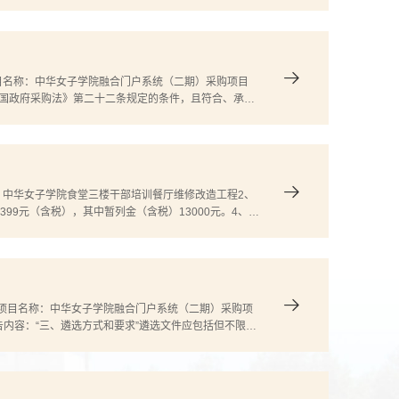
拒绝供应商以联合体方式参加遴选；2、本项目拒绝具有
目名称：中华女子学院融合门户系统（二期）采购项目
和国政府采购法》第二十二条规定的条件，且符合、承认
项目拒绝供应商以联合体方式参加遴选；2、本项目拒绝
：中华女子学院食堂三楼干部培训餐厅维修改造工程2、
399元（含税），其中暂列金（含税）13000元。4、项
间26平米，粮油库10平米，毛菜间10平米，厕所15平
项目名称：中华女子学院融合门户系统（二期）采购项
告内容：“三、遴选方式和要求”遴选文件应包括但不限于
印件；2、针对本项目签署的法定代表人授权委托书原件