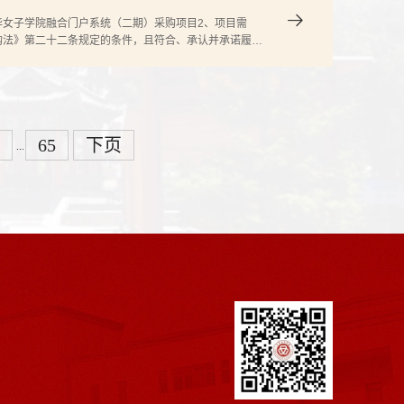
华女子学院融合门户系统（二期）采购项目2、项目需
购法》第二十二条规定的条件，且符合、承认并承诺履行
应商以联合体方式参加遴选；2、本项目拒绝具有控股关
65
下页
...