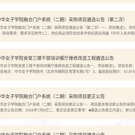
履行遴选文件各项规定的国内法人和其他组织，并具有以下特定条件的：1、本项目
股关系母、子公司同时参加遴选；...
中华女子学院融合门户系统（二期）采购项目遴选公告（第二次）
华女子学院融合门户系统（二期）采购项目遴选公告（第二次）一、项目概述1、项
、项目需求：需求详见附件1二、供应商必须符合的条件供应商应具备《中华人民共
承诺履行遴选文件各项规定的国内法人和其他组织，并具有以下特定条件的：1、本
有控股关系母、子公司同时参加遴选；...
中华女子学院食堂三楼干部培训餐厅维修改造工程遴选公告
华女子学院食堂三楼干部培训餐厅维修改造工程遴选公告一、项目概述1、项目名称
目地点：中华女子学院院内（北京市朝阳区育慧东路1号）3、最高投标限价：55.876
内容：本次维修改造总面积约415平方米（其中餐厅292平米，操作间28.6平米，洗碗
，通道33平米），其主要工作内容包括拆除、...
中华女子学院融合门户系统（二期）采购项目更正公告
华女子学院融合门户系统（二期）采购项目更正公告一、项目基本情况原公告的采购
首次公告日期：2026年7月8日二、更正信息更正事项：■遴选公告更正内容1：原公
下内容（均须合格有效且加盖本单位公章）：（一）资格条件：1、营业执照副本复
法定代表人、被授权人身份证复印件；...
中华女子学院融合门户系统（二期）采购项目遴选公告