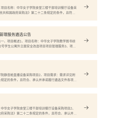
）
、项目名称：中华女子学院食堂三楼干部培训餐厅设备采
人民共和国政府采购法》第二十二条规定的条件，且符
：1、本项目拒绝供应商以联合体方式参加遴选；2、本
管理服务遴选公告
告一、项目概述1、项目名称：中华女子学院教学图书综
2号学生公寓外立面安全改造项目项目管理服务3、项目
采购法》第二十二条规定的条件，且符合、承认并承诺履
学院静音舱直播设备采购项目2、项目需求：需求详见附
条规定的条件，且符合、承认并承诺履行遴选文件各项规
式参加遴选；2、本项目拒绝具有控股关系母、子公司同
：中华女子学院食堂三楼干部培训餐厅设备采购项目2、
政府采购法》第二十二条规定的条件，且符合、承认并承